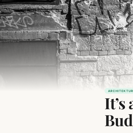
ARCHITEKTU
It’s
Bud