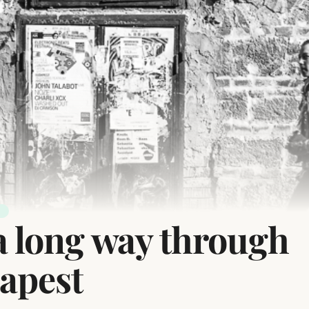
R
 a long way through
apest