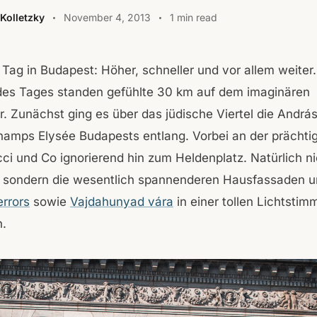
Kolletzky
November 4, 2013
1 min read
 Tag in Budapest: Höher, schneller und vor allem weite
des Tages standen gefühlte 30 km auf dem imaginären
r. Zunächst ging es über das jüdische Viertel die András
hamps Elysée Budapests entlang. Vorbei an der prächti
ci und Co ignorierend hin zum Heldenplatz. Natürlich ni
, sondern die wesentlich spannenderen Hausfassaden 
rrors
sowie
Vajdahunyad vára
in einer tollen Lichtsti
n.