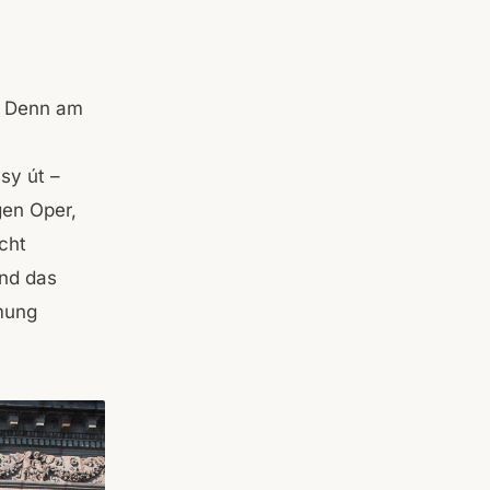
r. Denn am
sy út –
gen Oper,
cht
und das
mmung